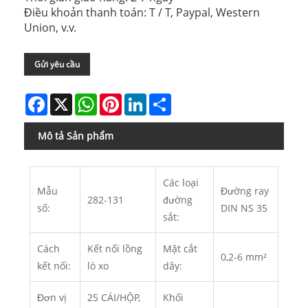
Điều khoản thanh toán: T / T, Paypal, Western
Union, v.v.
Gửi yêu cầu
Facebook
X
WhatsApp
Pinterest
LinkedIn
Share
Mô tả Sản phẩm
Các loại
Mẫu
Đường ray
282-131
đường
số:
DIN NS 35
sắt:
Cách
Kết nối lồng
Mặt cắt
0,2-6 mm²
kết nối:
lò xo
dây:
Đơn vị
25 CÁI/HỘP,
Khối