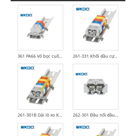
361 PA66 Vỏ bọc cuối bằng nylon màu xám cho thiết bị đầu cuối mini Chống rung
261-331 Khối đầu cực kẹp lò xo Cấp nguồn đôi cực qua 2 dây dẫn
261-301B Dải lò xo Kẹp đầu nối khối đầu nối Đường ray nhỏ với giá đỡ chất lượng cao tiêu chuẩn
262-301 Đầu nối đầu cuối lò xo Loại đường ray nhỏ Thiết kế cấu trúc nhỏ gọn cực đơn