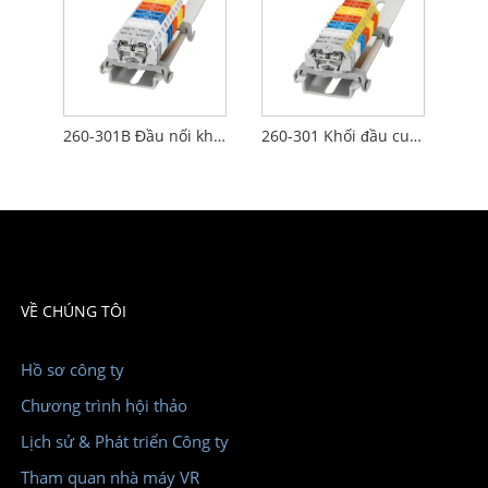
260-301B Đầu nối khối đầu cuối loại lò xo Snap In Mount Không vít 2 dây dẫn Tiết kiệm thời gian Chất lượng cao Màu xám
260-301 Khối đầu cuối kẹp lò xo Hợp kim đồng có thể cắm được Liên hệ Chứng chỉ CE
VỀ CHÚNG TÔI
Hồ sơ công ty
Chương trình hội thảo
Lịch sử & Phát triển Công ty
Tham quan nhà máy VR