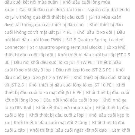
đầu cuối kết nối mùa xuân
|
Khối đầu cuối lồng mùa
xuân
|
Các khối đầu cuối được tải lò xo
|
Nguồn cấp dữ liệu lò
xo JST6 thông qua khối thiết bị đầu cuối
|
JST10 Mùa xuân
được tải thông qua các thiết bị đầu cuối
|
Khối thiết bị đầu
cuối không có vít mặt đất JST 4 PE
|
Khối đầu lò xo đôi
|
Đầu
nối khối đầu cuối lò xo TWIN
|
St2.5 Quattro Spring Loaded
Connector
|
St 4 Quattro Spring Terminal Blocks
|
Lò xo khối
thiết bị đầu cuối cấp đôi
|
Khối thiết bị đầu cuối ba cấp JST 2.5
3L
|
Đầu nối khối đầu cuối lò xo JST 4 TW PE
|
Thiết bị đầu
cuối lò xo nối dây 3 lớp
|
Đầu nối kẹp lò xo JST 2.5 PE
|
Khối
đầu cuối kẹp lò xo JST 2.5 TW PE
|
Khối thiết bị đầu cuối không
vít JST 2.5
|
Khối thiết bị đầu cuối lồng lò xo JST 10 PE
|
Khối
thiết bị đầu cuối lò xo mặt đất JST 6 PE
|
Khối thiết bị đầu cuối
kết nối lồng lò xo
|
Đầu nối khối đầu cuối lò xo
|
Khối nhà ga
lò xo DIN Rail
|
Khối kết thúc với mùa xuân
|
Khối thiết bị đầu
cuối 3 lớp
|
Khối thiết bị đầu cuối 2 lớp
|
Khối đầu cuối kẹp lò
xo
|
Khối thiết bị đầu cuối mặt đất 2 tầng
|
Khối thiết bị đầu
cuối 2 cấp
|
Khối thiết bị đầu cuối ngắt kết nối dao
|
Cắm khối