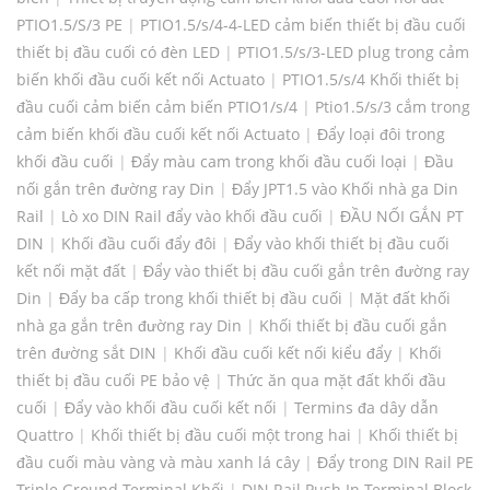
PTIO1.5/S/3 PE
|
PTIO1.5/s/4-4-LED cảm biến thiết bị đầu cuối
thiết bị đầu cuối có đèn LED
|
PTIO1.5/s/3-LED plug trong cảm
biến khối đầu cuối kết nối Actuato
|
PTIO1.5/s/4 Khối thiết bị
đầu cuối cảm biến cảm biến PTIO1/s/4
|
Ptio1.5/s/3 cắm trong
cảm biến khối đầu cuối kết nối Actuato
|
Đẩy loại đôi trong
khối đầu cuối
|
Đẩy màu cam trong khối đầu cuối loại
|
Đầu
nối gắn trên đường ray Din
|
Đẩy JPT1.5 vào Khối nhà ga Din
Rail
|
Lò xo DIN Rail đẩy vào khối đầu cuối
|
ĐẦU NỐI GẮN PT ​​
DIN
|
Khối đầu cuối đẩy đôi
|
Đẩy vào khối thiết bị đầu cuối
kết nối mặt đất
|
Đẩy vào thiết bị đầu cuối gắn trên đường ray
Din
|
Đẩy ba cấp trong khối thiết bị đầu cuối
|
Mặt đất khối
nhà ga gắn trên đường ray Din
|
Khối thiết bị đầu cuối gắn
trên đường sắt DIN
|
Khối đầu cuối kết nối kiểu đẩy
|
Khối
thiết bị đầu cuối PE bảo vệ
|
Thức ăn qua mặt đất khối đầu
cuối
|
Đẩy vào khối đầu cuối kết nối
|
Termins đa dây dẫn
Quattro
|
Khối thiết bị đầu cuối một trong hai
|
Khối thiết bị
đầu cuối màu vàng và màu xanh lá cây
|
Đẩy trong DIN Rail PE
Triple Ground Terminal Khối
|
DIN Rail Push In Terminal Block