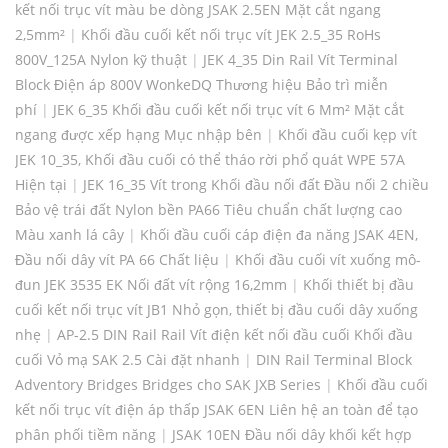
kết nối trục vít màu be dòng JSAK 2.5EN Mặt cắt ngang
2,5mm²
|
Khối đầu cuối kết nối trục vít JEK 2.5_35 RoHs
800V_125A Nylon kỹ thuật
|
JEK 4_35 Din Rail Vít Terminal
Block Điện áp 800V WonkeDQ Thương hiệu Bảo trì miễn
phí
|
JEK 6_35 Khối đầu cuối kết nối trục vít 6 Mm² Mặt cắt
ngang được xếp hạng Mục nhập bên
|
Khối đầu cuối kẹp vít
JEK 10_35, Khối đầu cuối có thể tháo rời phổ quát WPE 57A
Hiện tại
|
JEK 16_35 Vít trong Khối đầu nối đất Đầu nối 2 chiều
Bảo vệ trái đất Nylon bền PA66 Tiêu chuẩn chất lượng cao
Màu xanh lá cây
|
Khối đầu cuối cáp điện đa năng JSAK 4EN,
Đầu nối dây vít PA 66 Chất liệu
|
Khối đầu cuối vít xuống mô-
đun JEK 3535 EK Nối đất vít rộng 16,2mm
|
Khối thiết bị đầu
cuối kết nối trục vít JB1 Nhỏ gọn, thiết bị đầu cuối dây xuống
nhẹ
|
AP-2.5 DIN Rail Rail Vít điện kết nối đầu cuối Khối đầu
cuối Vỏ mạ SAK 2.5 Cài đặt nhanh
|
DIN Rail Terminal Block
Adventory Bridges Bridges cho SAK JXB Series
|
Khối đầu cuối
kết nối trục vít điện áp thấp JSAK 6EN Liên hệ an toàn để tạo
phân phối tiềm năng
|
JSAK 10EN Đầu nối dây khối kết hợp