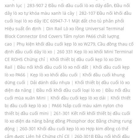
xanh lục
|
283-907 2 Đầu nối đầu cuối lò xo dây dẫn, Đầu nối
dây lò xo tự khóa màu xanh lá cây
|
282-107 Đầu nối khối đầu
cuối loại lò xo dây IEC 60947-7-1 Mặt đất cho tủ phân phối
Hiệu suất ổn định
|
Din Rail Lò xo lồng Universal Terminal
Block Connector End Covers Tấm nylon PA66 chất lượng
cao
|
Phụ kiện khối đầu cuối kẹp lò xo W279, Cầu đồng thau cố
định đầu cuối dây lò xo
|
260 331 Kẹp lò xo khối Mini Terminal
CE ROHS Chứng chỉ
|
Khối thiết bị đầu cuối kẹp lò xo Din
Rail
|
Đầu nối khối đầu cuối lò xo nối đất
|
Khối đầu cuối kẹp
lò xo PA66
|
Kẹp lò xo khối đầu cuối
|
Khối đầu cuối khung
dừng cuối
|
Dải đánh dấu nhựa
|
Khối thiết bị đầu cuối lò xo
điện đa năng
|
Đầu nối khối đầu cuối loại lò xo
|
Đầu nối đầu
cuối mùa xuân Mini
|
Khối đầu cuối kẹp lò xo dải
|
Khối thiết
bị đầu cuối kẹp lò xo
|
PA66 Nắp cuối màu xám nylon cho
thiết bị đầu cuối mini
|
261-301 Kết nối khối thiết bị đầu cuối
lò xo điện đa năng bằng đồng Phosphor dọc Bằng chứng rung
động
|
260-301 Khối đầu cuối kẹp lò xo Hợp kim đồng có thể
cắm được Liên hệ Chứng chỉ CE
|
260-301B Đầu nối khối đầu