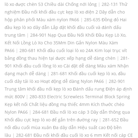
lò xo được chèn 53 Chiều dài Chống nới lỏng
|
282-131 Thử
nghiệm Đầu nối khối đầu cực kẹp lò xo điện 2 Dây dẫn cho
hộp phân phối Màu xám nylon PA66
|
285-635 Đồng đỏ Hai
đầu kẹp lò xo dây dẫn Lắp đặt khối đầu cuối và đánh dấu
trung tâm
|
284-901 Nạp Qua Đầu Nối Khối Đầu Kẹp Lò Xo,
Kết Nối Lồng Lò Xo Cho 35Mm Din Gắn Nylon Màu Xám
PA66
|
280-681 Khối đầu cuối loại lò xo 24A Kim loại trục vít
bằng đồng thau hiện tại được xếp hạng dễ dàng chèn
|
281-
901 Khối đầu cuối lồng lò xo Cài đặt dễ dàng Màu xám Nhận
dạng mạch dễ dàng
|
281-681 Khối đầu cuối kẹp lò xo, đầu
cuối dây tải lò xo Hoạt động dễ dàng Nylon PA66
|
282-901
Trung tâm khối đầu nối kẹp lò xo Đánh dấu rung Điện áp định
mức 800V
|
280-833 Electric Screwless Terminal Block Spring
Kẹp kết nối Chất liệu đồng mạ thiếc 4mm Kích thước chéo
Nylon PA66
|
284-681 Đầu nối lò xo cáp 3 Dây dẫn thông qua
Khối đầu cực kẹp lò xo để gắn trên đường ray
|
281-652 Đầu
nối đầu cuối mùa xuân Đa dây dẫn Hiệu suất cao Độ bền
lâu
|
282-681 Đầu nối khối đầu cuối lò xo 6 mm Kết nối cáp CE