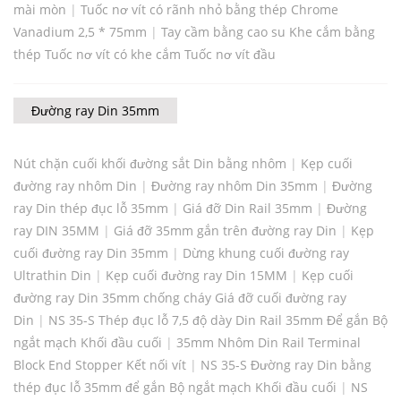
mài mòn
|
Tuốc nơ vít có rãnh nhỏ bằng thép Chrome
Vanadium 2,5 * 75mm
|
Tay cầm bằng cao su Khe cắm bằng
thép Tuốc nơ vít có khe cắm Tuốc nơ vít đầu
Đường ray Din 35mm
Nút chặn cuối khối đường sắt Din bằng nhôm
|
Kẹp cuối
đường ray nhôm Din
|
Đường ray nhôm Din 35mm
|
Đường
ray Din thép đục lỗ 35mm
|
Giá đỡ Din Rail 35mm
|
Đường
ray DIN 35MM
|
Giá đỡ 35mm gắn trên đường ray Din
|
Kẹp
cuối đường ray Din 35mm
|
Dừng khung cuối đường ray
Ultrathin Din
|
Kẹp cuối đường ray Din 15MM
|
Kẹp cuối
đường ray Din 35mm chống cháy Giá đỡ cuối đường ray
Din
|
NS 35-S Thép đục lỗ 7,5 độ dày Din Rail 35mm Để gắn Bộ
ngắt mạch Khối đầu cuối
|
35mm Nhôm Din Rail Terminal
Block End Stopper Kết nối vít
|
NS 35-S Đường ray Din bằng
thép đục lỗ 35mm để gắn Bộ ngắt mạch Khối đầu cuối
|
NS