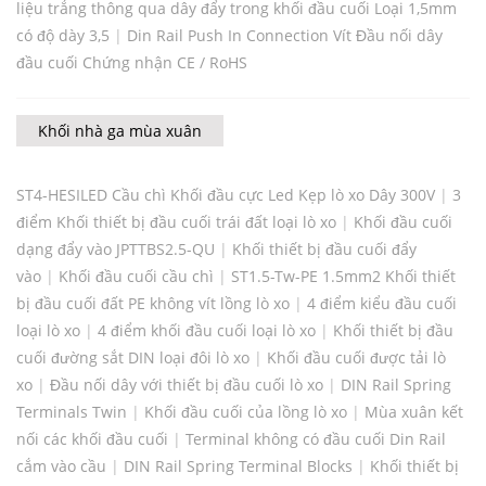
liệu trắng thông qua dây đẩy trong khối đầu cuối Loại 1,5mm
có độ dày 3,5
|
Din Rail Push In Connection Vít Đầu nối dây
đầu cuối Chứng nhận CE / RoHS
Khối nhà ga mùa xuân
ST4-HESILED Cầu chì Khối đầu cực Led Kẹp lò xo Dây 300V
|
3
điểm Khối thiết bị đầu cuối trái đất loại lò xo
|
Khối đầu cuối
dạng đẩy vào JPTTBS2.5-QU
|
Khối thiết bị đầu cuối đẩy
vào
|
Khối đầu cuối cầu chì
|
ST1.5-Tw-PE 1.5mm2 Khối thiết
bị đầu cuối đất PE không vít lồng lò xo
|
4 điểm kiểu đầu cuối
loại lò xo
|
4 điểm khối đầu cuối loại lò xo
|
Khối thiết bị đầu
cuối đường sắt DIN loại đôi lò xo
|
Khối đầu cuối được tải lò
xo
|
Đầu nối dây với thiết bị đầu cuối lò xo
|
DIN Rail Spring
Terminals Twin
|
Khối đầu cuối của lồng lò xo
|
Mùa xuân kết
nối các khối đầu cuối
|
Terminal không có đầu cuối Din Rail
cắm vào cầu
|
DIN Rail Spring Terminal Blocks
|
Khối thiết bị