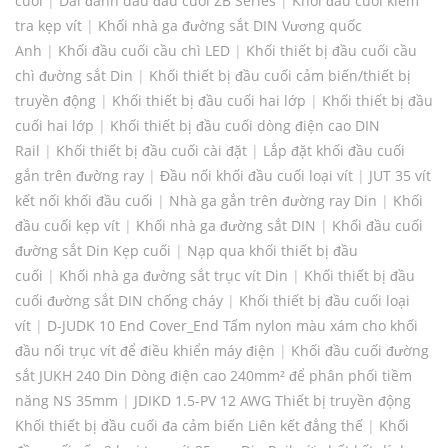
cuối
|
Dải đánh dấu đầu cuối ZB Series
|
Khối đầu cuối kiểm
tra kẹp vít
|
Khối nhà ga đường sắt DIN Vương quốc
Anh
|
Khối đầu cuối cầu chì LED
|
Khối thiết bị đầu cuối cầu
chì đường sắt Din
|
Khối thiết bị đầu cuối cảm biến/thiết bị
truyền động
|
Khối thiết bị đầu cuối hai lớp
|
Khối thiết bị đầu
cuối hai lớp
|
Khối thiết bị đầu cuối dòng điện cao DIN
Rail
|
Khối thiết bị đầu cuối cài đặt
|
Lắp đặt khối đầu cuối
gắn trên đường ray
|
Đầu nối khối đầu cuối loại vít
|
JUT 35 vít
kết nối khối đầu cuối
|
Nhà ga gắn trên đường ray Din
|
Khối
đầu cuối kẹp vít
|
Khối nhà ga đường sắt DIN
|
Khối đầu cuối
đường sắt Din Kẹp cuối
|
Nạp qua khối thiết bị đầu
cuối
|
Khối nhà ga đường sắt trục vít Din
|
Khối thiết bị đầu
cuối đường sắt DIN chống cháy
|
Khối thiết bị đầu cuối loại
vít
|
D-JUDK 10 End Cover_End Tấm nylon màu xám cho khối
đầu nối trục vít để điều khiển máy điện
|
Khối đầu cuối đường
sắt JUKH 240 Din Dòng điện cao 240mm² để phân phối tiềm
năng NS 35mm
|
JDIKD 1.5-PV 12 AWG Thiết bị truyền động
Khối thiết bị đầu cuối đa cảm biến Liên kết đẳng thế
|
Khối