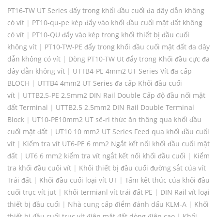
PT16-TW UT Series đẩy trong khối đầu cuối đa dây dẫn không
có vít
|
PT10-qu-pe kép đẩy vào khối đầu cuối mặt đất không
có vít
|
PT10-QU đẩy vào kép trong khối thiết bị đầu cuối
không vít
|
PT10-TW-PE đẩy trong khối đầu cuối mặt đất đa dây
dẫn không có vít
|
Dòng PT10-TW Ut đẩy trong Khối đầu cực đa
dây dẫn không vít
|
UTTB4-PE 4mm2 UT Series Vít đa cấp
BLOCH
|
UTTB4 4mm2 UT Series đa cấp Khối đầu cuối
vít
|
UTTB2,5-PE 2.5mm2 DIN Rail Double Cấp độ đầu nối mặt
đất Terminal
|
UTTB2.5 2.5mm2 DIN Rail Double Terminal
Block
|
UT10-PE10mm2 UT sê-ri thức ăn thông qua khối đầu
cuối mặt đất
|
UT10 10 mm2 UT Series Feed qua khối đầu cuối
vít
|
Kiểm tra vít UT6-PE 6 mm2 Ngắt kết nối khối đầu cuối mặt
đất
|
UT6 6 mm2 kiểm tra vít ngắt kết nối khối đầu cuối
|
Kiểm
tra khối đầu cuối vít
|
Khối thiết bị đầu cuối đường sắt của vít
Trái đất
|
Khối đầu cuối loại vít UT
|
Tấm kết thúc của khối đầu
cuối trục vít jut
|
Khối termianl vít trái đất PE
|
DIN Rail vít loại
thiết bị đầu cuối
|
Nhà cung cấp điểm đánh dấu KLM-A
|
Khối
thiết bị đầu cuối trục vít điện mặt đất dòng điện cao
|
Khối