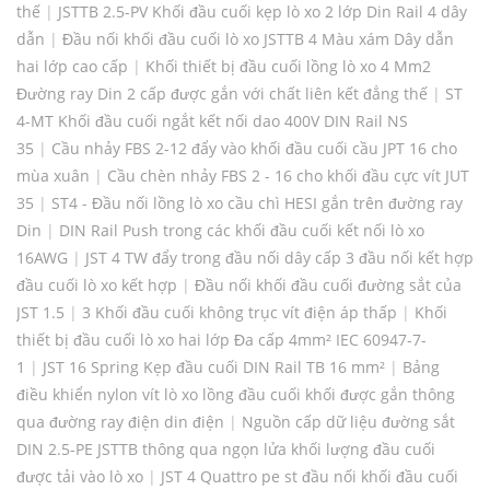
thế
|
JSTTB 2.5-PV Khối đầu cuối kẹp lò xo 2 lớp Din Rail 4 dây
dẫn
|
Đầu nối khối đầu cuối lò xo JSTTB 4 Màu xám Dây dẫn
hai lớp cao cấp
|
Khối thiết bị đầu cuối lồng lò xo 4 Mm2
Đường ray Din 2 cấp được gắn với chất liên kết đẳng thế
|
ST
4-MT Khối đầu cuối ngắt kết nối dao 400V DIN Rail NS
35
|
Cầu nhảy FBS 2-12 đẩy vào khối đầu cuối cầu JPT 16 cho
mùa xuân
|
Cầu chèn nhảy FBS 2 - 16 cho khối đầu cực vít JUT
35
|
ST4 - Đầu nối lồng lò xo cầu chì HESI gắn trên đường ray
Din
|
DIN Rail Push trong các khối đầu cuối kết nối lò xo
16AWG
|
JST 4 TW đẩy trong đầu nối dây cấp 3 đầu nối kết hợp
đầu cuối lò xo kết hợp
|
Đầu nối khối đầu cuối đường sắt của
JST 1.5
|
3 Khối đầu cuối không trục vít điện áp thấp
|
Khối
thiết bị đầu cuối lò xo hai lớp Đa cấp 4mm² IEC 60947-7-
1
|
JST 16 Spring Kẹp đầu cuối DIN Rail TB 16 mm²
|
Bảng
điều khiển nylon vít lò xo lồng đầu cuối khối được gắn thông
qua đường ray điện din điện
|
Nguồn cấp dữ liệu đường sắt
DIN 2.5-PE JSTTB thông qua ngọn lửa khối lượng đầu cuối
được tải vào lò xo
|
JST 4 Quattro pe st đầu nối khối đầu cuối