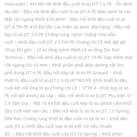
mùa xuân
|
Khí kết nối khối đầu cuối lò xo JST 1.5-PE - Ổn định
lâu dài
|
Đầu nối khối đầu cuối lò xo JST 4-PE Màu xanh lá cây
Mặt cắt ngang 800V 41A 4mm
|
Đầu nối khối đầu cuối lò xo
JST 4-TW-PE 41A Độ bền cao hiện tại được xếp hạng
|
Đầu nối
kẹp lò xo JST 2.5-PE Chống rung, nylon chống cháy đầu
cuối
|
Khối đầu cuối JST 2.5-TW-PE Chứng chỉ CE Nối đất đôi
Chụp khi gắn
|
Lò xo lồng nylon PA66 Lò xo lồng Din Rail
Terminal
|
Đầu nối khối đầu cuối lò xo JST 10-PE Cáp mềm mặt
cắt ngang 0,5-10 mm
|
Khối phân phối điện đường sắt Din
phổ dụng JST 6 PE, Đầu nối dây tải lò xo PE Ground
|
Khối
thiết bị đầu cuối lò xo JST 2.5-QUATTRO-PE, Khối thiết bị đầu
cuối kết nối lồng lò xo Chứng chỉ CE
|
STTB 4 - Khối kẹp lò xo
PE nối đất 4mm2 đa cấp
|
Đầu nối khối lò xo D-JST Phụ kiện ST
2.5 Tấm bìa
|
FBS 10 4 Khối đầu cuối kẹp lò xo, phích cắm khối
đầu cuối nén vào cầu
|
Đầu nối khối lò xo lò xo JST 1.5 Spring
DIN Rail, Chống rung thiết bị đầu cuối có tải lò xo
|
Khối đầu
cuối JST 6, Khối đầu cuối loại lò xo Kết nối tiêu chuẩn
IEC
|
Đầu nối khối đầu cuối của JST 10 Spring
|
Khối phân