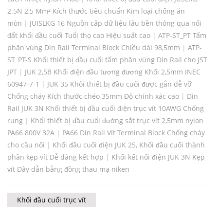
2.5N 2,5 Mm² Kích thước tiêu chuẩn Kim loại chống ăn
mòn
|
JUISLKG 16 Nguồn cấp dữ liệu lâu bền thông qua nối
đất khối đầu cuối Tuổi thọ cao Hiệu suất cao
|
ATP-ST_PT Tấm
phân vùng Din Rail Terminal Block Chiều dài 98,5mm
|
ATP-
ST_PT-S Khối thiết bị đầu cuối tấm phân vùng Din Rail cho JST
JPT
|
JUK 2,5B Khối điện đầu tương đương Khối 2,5mm INEC
60947-7-1
|
JUK 35 Khối thiết bị đầu cuối được gắn dễ vỡ
Chống cháy Kích thước chéo 35mm Độ chính xác cao
|
Din
Rail JUK 3N Khối thiết bị đầu cuối điện trục vít 10AWG Chống
rung
|
Khối thiết bị đầu cuối đường sắt trục vít 2,5mm nylon
PA66 800V 32A
|
PA66 Din Rail Vít Terminal Block Chống cháy
cho cầu nối
|
Khối đầu cuối điện JUK 25, Khối đầu cuối thành
phần kẹp vít Dễ dàng kết hợp
|
Khối kết nối điện JUK 3N Kẹp
vít Dây dẫn bằng đồng thau mạ niken
Khối đầu cuối trục vít