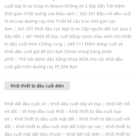
cuối loại lò xo Snap In Mount Không vít 2 dây dẫn Tiết kiệm
thời gian Chất lượng cao Màu xám
|
262-301 Đầu nối đầu cuối
lò xo Loại đường ray nhỏ Thiết kế cấu trúc nhỏ gọn cực
đơn
|
261-331 Khối đầu cực kẹp lò xo Cấp nguồn đôi cực qua 2
dây dẫn
|
361 PA66 Vỏ bọc cuối bằng nylon màu xám cho thiết
bị đầu cuối mini Chống rung
|
249-117 Điểm dừng cuối và
Khối đầu cuối giá đỡ Din Rail 35mm trong bảng phân
phối
|
Thẻ dải đánh dấu bằng nhựa WSB cho các khối đầu
cuối gắn trên đường ray PE DIN Rail
Khối thiết bị đầu cuối điện
Khối đất đầu cuối vít
|
Khối đầu cuối dây vít loại
|
Khối kết nối
vít đất
|
Vít Kẹp đầu cuối khối
|
Khối thiết bị đầu cuối loại
vít
|
Khối thiết bị đầu cuối mặt đất
|
Khối thiết bị đầu cuối nối
đất
|
Khối thiết bị đầu cuối mặt đất hiện tại cao
|
Khối thiết bị
đầu cuối mặt đất tiêu chuẩn
|
Khối kết nối điện
|
Khối thiết bị