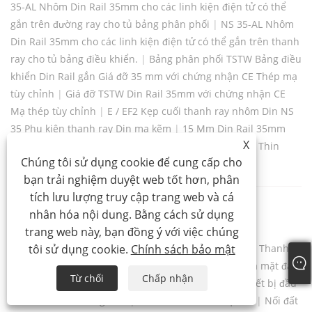
35-AL Nhôm Din Rail 35mm cho các linh kiện điện tử có thể
gắn trên đường ray cho tủ bảng phân phối
|
NS 35-AL Nhôm
Din Rail 35mm cho các linh kiện điện tử có thể gắn trên thanh
ray cho tủ bảng điều khiển.
|
Bảng phân phối TSTW Bảng điều
khiển Din Rail gắn Giá đỡ 35 mm với chứng nhận CE Thép mạ
tùy chỉnh
|
Giá đỡ TSTW Din Rail 35mm với chứng nhận CE
Mạ thép tùy chỉnh
|
E / EF2 Kẹp cuối thanh ray nhôm Din NS
35 Phụ kiện thanh ray Din mạ kẽm
|
15 Mm Din Rail 35mm
X
Kẹp cuối Khối đầu cuối Dừng / Giá đỡ kết thúc
|
Utra Thin
Chúng tôi sử dụng cookie để cung cấp cho
35mm Din Rail Terminal Block End Giá đỡ Kẹp dừng
bạn trải nghiệm duyệt web tốt hơn, phân
tích lưu lượng truy cập trang web và cá
Thanh xe buýt đầu cuối
nhân hóa nội dung. Bằng cách sử dụng
trang web này, bạn đồng ý với việc chúng
tôi sử dụng cookie.
Chính sách bảo mật
Khối thiết bị đầu cuối kết nối vít
|
Khối bến xe buýt
|
Thanh
xe buýt đầu cuối mạng màu xanh
|
Thanh xe buýt ga mặt đất
Từ chối
Chấp nhận
Màu vàng
|
Bãi đỗ xe buýt Green Terminal
|
Khối thiết bị đầu
cuối thanh cái trung tính
|
Dải khối đầu cuối trục vít
|
Nối đất