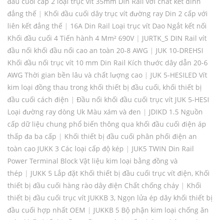
đầu cuối cấp 2 loại trục vít 35mm Din Rail với chất kết dính
đẳng thế
|
Khối đầu cuối dây trục vít đường ray Din 2 cấp với
liên kết đẳng thế
|
16A Din Rail Loại trục vít Dao Ngắt kết nối
Khối đầu cuối 4 Tiến hành 4 Mm² 690V
|
JURTK_S DIN Rail vít
đầu nối khối đầu nối cao an toàn 20-8 AWG
|
JUK 10-DREHSI
Khối đầu nối trục vít 10 mm Din Rail Kích thước dây dẫn 20-6
AWG Thời gian bền lâu và chất lượng cao
|
JUK 5-HESILED Vít
kim loại đồng thau trong khối thiết bị đầu cuối, khối thiết bị
đầu cuối cách điện
|
Đầu nối khối đầu cuối trục vít JUK 5-HESI
Loại đường ray dòng Uk Màu xám và đen
|
JDIKD 1.5 Nguồn
cấp dữ liệu chung phổ biến thông qua khối đầu cuối điện áp
thấp đa ba cấp
|
Khối thiết bị đầu cuối phân phối điện an
toàn cao JUKK 3 Các loại cấp độ kép
|
JUK5 TWIN Din Rail
Power Terminal Block Vật liệu kim loại bằng đồng và
thép
|
JUKK 5 Lắp đặt Khối thiết bị đầu cuối trục vít điện, Khối
thiết bị đầu cuối hàng rào dây điện Chất chống cháy
|
Khối
thiết bị đầu cuối trục vít JUKKB 3, Ngọn lửa ép dây khối thiết bị
đầu cuối hợp nhất OEM
|
JUKKB 5 Bộ phận kim loại chống ăn