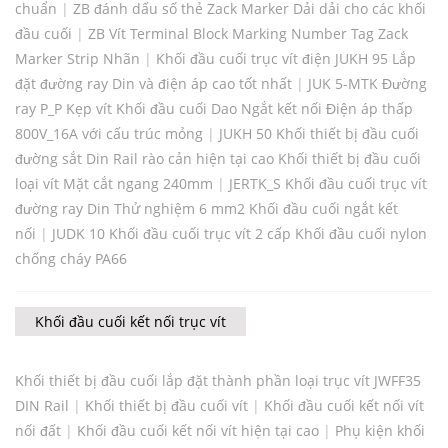
chuẩn
|
ZB đánh dấu số thẻ Zack Marker Dải dải cho các khối
đầu cuối
|
ZB Vít Terminal Block Marking Number Tag Zack
Marker Strip Nhãn
|
Khối đầu cuối trục vít điện JUKH 95 Lắp
đặt đường ray Din và điện áp cao tốt nhất
|
JUK 5-MTK Đường
ray P_P Kẹp vít Khối đầu cuối Dao Ngắt kết nối Điện áp thấp
800V_16A với cấu trúc mỏng
|
JUKH 50 Khối thiết bị đầu cuối
đường sắt Din Rail rào cản hiện tại cao Khối thiết bị đầu cuối
loại vít Mặt cắt ngang 240mm
|
JERTK_S Khối đầu cuối trục vít
đường ray Din Thử nghiệm 6 mm2 Khối đầu cuối ngắt kết
nối
|
JUDK 10 Khối đầu cuối trục vít 2 cấp Khối đầu cuối nylon
chống cháy PA66
Khối đầu cuối kết nối trục vít
Khối thiết bị đầu cuối lắp đặt thành phần loại trục vít JWFF35
DIN Rail
|
Khối thiết bị đầu cuối vít
|
Khối đầu cuối kết nối vít
nối đất
|
Khối đầu cuối kết nối vít hiện tại cao
|
Phụ kiện khối