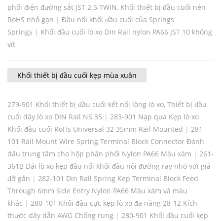
phối điện đường sắt JST 2.5-TWIN, Khối thiết bị đầu cuối nén
RoHS nhỏ gọn
|
Đầu nối khối đầu cuối của Springs
Springs
|
Khối đầu cuối lò xo Din Rail nylon PA66 JST 10 không
vít
Khối thiết bị đầu cuối kẹp mùa xuân
279-901 Khối thiết bị đầu cuối kết nối lồng lò xo, Thiết bị đầu
cuối dây lò xo DIN Rail NS 35
|
283-901 Nạp qua Kẹp lò xo
Khối đầu cuối RoHs Universal 32 35mm Rail Mounted
|
281-
101 Rail Mount Wire Spring Terminal Block Connector Đánh
dấu trung tâm cho hộp phân phối Nylon PA66 Màu xám
|
261-
361B Dải lò xo kẹp đầu nối khối đầu nối đường ray nhỏ với giá
đỡ gắn
|
282-101 Din Rail Spring Kẹp Terminal Block Feed
Through 6mm Side Entry Nylon PA66 Màu xám và màu
khác
|
280-101 Khối đầu cực kẹp lò xo đa năng 28-12 Kích
thước dây dẫn AWG Chống rung
|
280-901 Khối đầu cuối kẹp