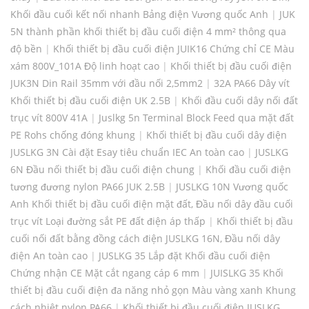
Khối đầu cuối kết nối nhanh Bảng điện Vương quốc Anh
|
JUK
5N thành phần khối thiết bị đầu cuối điện 4 mm² thông qua
độ bền
|
Khối thiết bị đầu cuối điện JUIK16 Chứng chỉ CE Màu
xám 800V_101A Độ linh hoạt cao
|
Khối thiết bị đầu cuối điện
JUK3N Din Rail 35mm với đầu nối 2,5mm2
|
32A PA66 Dây vít
Khối thiết bị đầu cuối điện UK 2.5B
|
Khối đầu cuối dây nối đất
trục vít 800V 41A
|
Juslkg 5n Terminal Block Feed qua mặt đất
PE Rohs chống đóng khung
|
Khối thiết bị đầu cuối dây điện
JUSLKG 3N Cài đặt Esay tiêu chuẩn IEC An toàn cao
|
JUSLKG
6N Đầu nối thiết bị đầu cuối điện chung
|
Khối đầu cuối điện
tương đương nylon PA66 JUK 2.5B
|
JUSLKG 10N Vương quốc
Anh Khối thiết bị đầu cuối điện mặt đất, Đầu nối dây đầu cuối
trục vít Loại đường sắt PE đất điện áp thấp
|
Khối thiết bị đầu
cuối nối đất bằng đồng cách điện JUSLKG 16N, Đầu nối dây
điện An toàn cao
|
JUSLKG 35 Lắp đặt Khối đầu cuối điện
Chứng nhận CE Mặt cắt ngang cáp 6 mm
|
JUISLKG 35 Khối
thiết bị đầu cuối điện đa năng nhỏ gọn Màu vàng xanh Khung
cách nhiệt nylon PA66
|
Khối thiết bị đầu cuối điện JUSLKG