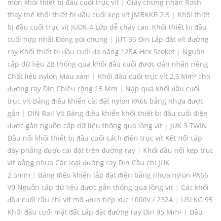
mòn khối thiết bị đầu cuối trục vít
|
Giấy chứng nhận Rosh
thay thế khối thiết bị đầu cuối kẹp vít JMBKKB 2.5
|
Khối thiết
bị đầu cuối trục vít JUDK 4 Lớp dễ cháy cao, Khối thiết bị đầu
cuối hợp nhất Đóng gói chung
|
JUT 35 Din Lắp đặt vít đường
ray Khối thiết bị đầu cuối đa năng 125A Hex Scoket
|
Nguồn
cấp dữ liệu ZB thông qua khối đầu cuối được dán nhãn riêng
Chất liệu nylon Màu xám
|
Khối đầu cuối trục vít 2,5 Mm² cho
đường ray Din Chiều rộng 15 Mm
|
Nạp qua khối đầu cuối
trục vít Bảng điều khiển cài đặt nylon PA66 bằng nhựa được
gắn
|
DIN Rail Vít Bảng điều khiển khối thiết bị đầu cuối điện
được gắn nguồn cấp dữ liệu thông qua lồng vít
|
JUK 3 TWIN
Đầu nối khối thiết bị đầu cuối cách điện trục vít Kết nối cáp
đáy phẳng được cài đặt trên đường ray
|
Khối đầu nối kẹp trục
vít bằng nhựa Các loại đường ray Din Cầu chì JUK
2.5mm
|
Bảng điều khiển lắp đặt điện bằng nhựa nylon PA66
V0 Nguồn cấp dữ liệu được gắn thông qua lồng vít
|
Các khối
đầu cuối cầu chì vít mô -đun tiếp xúc 1000V / 232A
|
USLKG 95
Khối đầu cuối mặt đất Lắp đặt đường ray Din 95 Mm²
|
Đầu