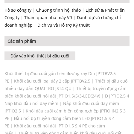
Hồ sơ công ty
|
Chương trình hội thảo
|
Lịch sử & Phát triển
Công ty
|
Tham quan nhà máy VR
|
Danh dự và chứng chỉ
doanh nghiệp
|
Dịch vụ và Hỗ trợ Kỹ thuật
Các sản phẩm
Đẩy vào khối thiết bị đầu cuối
Khối thiết bị đầu cuối gắn trên đường ray Din JPTTBV2.5-
PE
|
Khối đầu cuối loại đẩy 2 cấp JPTTBV2.5
|
Thiết bị đầu cuối
nhiều dây dẫn QUATTRO JST4-QU
|
Thiết bị truyền động cảm
biến khối đầu cuối nối đất JPTIO1.5/S/3-LED(24V)
|
D JPTIO2.5 4
Nắp khối đầu nối dây mềm
|
Nắp khối đầu cuối dây mềm
JPTIO2.5
|
Khối đầu cuối cảm biến công nghiệp JPTIO IN2 5 3
PE
|
Đầu nối bộ truyền động cảm biến LED JPTIO1.5 S 4
PE
|
Khối đầu cuối nối đất JPTIO1.5 S 4 PE cho cảm
biến
|
Thiết bị truyền động cảm biến khối đầu cuối nối đất