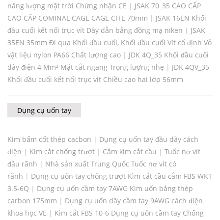
năng lượng mặt trời Chứng nhận CE
|
JSAK 70_35 CAO CẤP
CAO CẤP COMINAL CAGE CAGE CITE 70mm
|
JSAK 16EN Khối
đầu cuối kết nối trục vít Dây dẫn bằng đồng mạ niken
|
JSAK
35EN 35mm Đi qua Khối đầu cuối, Khối đầu cuối Vít cố định Vỏ
vật liệu nylon PA66 Chất lượng cao
|
JDK 4Q_35 Khối đầu cuối
dây điện 4 Mm² Mặt cắt ngang Trọng lượng nhẹ
|
JDK 4QV_35
Khối đầu cuối kết nối trục vít Chiều cao hai lớp 56mm
Dụng cụ uốn tay
Kìm bấm cốt thép cacbon
|
Dụng cụ uốn tay đầu dây cách
điện
|
Kìm cắt chống trượt
|
Cắm kìm cắt cầu
|
Tuốc nơ vít
đầu rãnh
|
Nhà sản xuất Trung Quốc Tuốc nơ vít có
rãnh
|
Dụng cụ uốn tay chống trượt Kìm cắt cầu cắm FBS WKT
3.5-6Q
|
Dụng cụ uốn cầm tay 7AWG Kìm uốn bằng thép
carbon 175mm
|
Dụng cụ uốn dây cầm tay 9AWG cách điện
khoa học VE
|
Kìm cắt FBS 10-6 Dụng cụ uốn cầm tay Chống