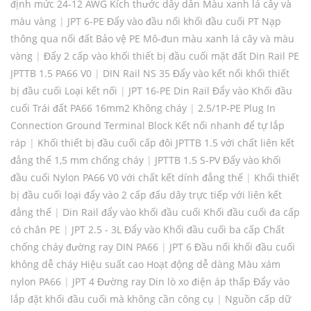
định mức 24-12 AWG Kích thước dây dẫn Màu xanh lá cây và
màu vàng
|
JPT 6-PE Đẩy vào đầu nối khối đầu cuối PT Nạp
thông qua nối đất Bảo vệ PE Mô-đun màu xanh lá cây và màu
vàng
|
Đẩy 2 cấp vào khối thiết bị đầu cuối mặt đất Din Rail PE
JPTTB 1.5 PA66 V0
|
DIN Rail NS 35 Đẩy vào kết nối khối thiết
bị đầu cuối Loại kết nối
|
JPT 16-PE Din Rail Đẩy vào Khối đầu
cuối Trái đất PA66 16mm2 Không cháy
|
2.5/1P-PE Plug In
Connection Ground Terminal Block Kết nối nhanh để tự lắp
ráp
|
Khối thiết bị đầu cuối cấp đôi JPTTB 1.5 với chất liên kết
đẳng thế 1,5 mm chống cháy
|
JPTTB 1.5 S-PV Đẩy vào khối
đầu cuối Nylon PA66 V0 với chất kết dính đẳng thế
|
Khối thiết
bị đầu cuối loại đẩy vào 2 cấp đấu dây trực tiếp với liên kết
đẳng thế
|
Din Rail đẩy vào khối đầu cuối Khối đầu cuối đa cấp
có chân PE
|
JPT 2.5 - 3L Đẩy vào Khối đầu cuối ba cấp Chất
chống cháy đường ray DIN PA66
|
JPT 6 Đầu nối khối đầu cuối
không dễ cháy Hiệu suất cao Hoạt động dễ dàng Màu xám
nylon PA66
|
JPT 4 Đường ray Din lò xo điện áp thấp Đẩy vào
lắp đặt khối đầu cuối mà không cần công cụ
|
Nguồn cấp dữ