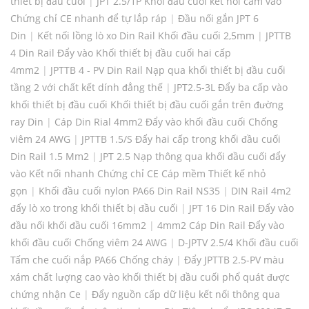
thiết bị đầu cuối
|
JPT 2.5/1P Khối đầu cuối kết nối cắm vào
Chứng chỉ CE nhanh để tự lắp ráp
|
Đầu nối gắn JPT 6
Din
|
Kết nối lồng lò xo Din Rail Khối đầu cuối 2,5mm
|
JPTTB
4 Din Rail Đẩy vào Khối thiết bị đầu cuối hai cấp
4mm2
|
JPTTB 4 - PV Din Rail Nạp qua khối thiết bị đầu cuối
tầng 2 với chất kết dính đẳng thế
|
JPT2.5-3L Đẩy ba cấp vào
khối thiết bị đầu cuối Khối thiết bị đầu cuối gắn trên đường
ray Din
|
Cáp Din Rial 4mm2 Đẩy vào khối đầu cuối Chống
viêm 24 AWG
|
JPTTB 1.5/S Đẩy hai cấp trong khối đầu cuối
Din Rail 1.5 Mm2
|
JPT 2.5 Nạp thông qua khối đầu cuối đẩy
vào Kết nối nhanh Chứng chỉ CE Cáp mềm Thiết kế nhỏ
gọn
|
Khối đầu cuối nylon PA66 Din Rail NS35
|
DIN Rail 4m2
đẩy lò xo trong khối thiết bị đầu cuối
|
JPT 16 Din Rail Đẩy vào
đầu nối khối đầu cuối 16mm2
|
4mm2 Cáp Din Rail Đẩy vào
khối đầu cuối Chống viêm 24 AWG
|
D-JPTV 2.5/4 Khối đầu cuối
Tấm che cuối nắp PA66 Chống cháy
|
Đẩy JPTTB 2.5-PV màu
xám chất lượng cao vào khối thiết bị đầu cuối phổ quát được
chứng nhận Ce
|
Đẩy nguồn cấp dữ liệu kết nối thông qua