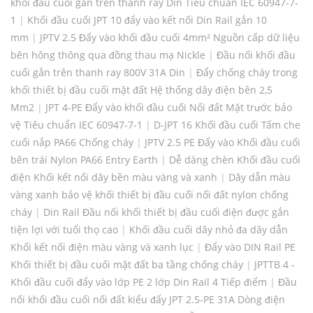
khối đầu cuối gắn trên thanh ray Din Tiêu chuẩn IEC 60947-7-
1
|
Khối đầu cuối JPT 10 đẩy vào kết nối Din Rail gắn 10
mm
|
JPTV 2.5 Đẩy vào khối đầu cuối 4mm² Nguồn cấp dữ liệu
bên hông thông qua đồng thau mạ Nickle
|
Đầu nối khối đầu
cuối gắn trên thanh ray 800V 31A Din
|
Đẩy chống cháy trong
khối thiết bị đầu cuối mặt đất Hệ thống dây điện bên 2,5
Mm2
|
JPT 4-PE Đẩy vào khối đầu cuối Nối đất Mặt trước bảo
vệ Tiêu chuẩn IEC 60947-7-1
|
D-JPT 16 Khối đầu cuối Tấm che
cuối nắp PA66 Chống cháy
|
JPTV 2.5 PE Đẩy vào Khối đầu cuối
bên trái Nylon PA66 Entry Earth
|
Dễ dàng chèn Khối đầu cuối
điện Khối kết nối dây bền màu vàng và xanh
|
Dây dẫn màu
vàng xanh bảo vệ khối thiết bị đầu cuối nối đất nylon chống
cháy
|
Din Rail Đầu nối khối thiết bị đầu cuối điện được gắn
tiện lợi với tuổi thọ cao
|
Khối đầu cuối dây nhỏ đa dây dẫn
Khối kết nối điện màu vàng và xanh lục
|
Đẩy vào DIN Rail PE
Khối thiết bị đầu cuối mặt đất ba tầng chống cháy
|
JPTTB 4 -
Khối đầu cuối đẩy vào lớp PE 2 lớp Din Rail 4 Tiếp điểm
|
Đầu
nối khối đầu cuối nối đất kiểu đẩy JPT 2.5-PE 31A Dòng điện