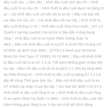
đầu cuối cầu
|
Cắm cầu
|
Khối đầu cuối LED cầu chì
|
Khối
đầu cuối lò xo cầu chì
|
Khối thiết bị đầu cuối được tải bằng lò
xo
|
Các khối đầu cuối với kết nối lò xo tải
|
Đầu nối dây với
các đầu nối cầu chì
|
Các khối đầu nối hai lớp
|
Khối thiết bị
đầu cuối không có vít
|
Khối đầu cuối lồng mùa xuân
|
JST 2.5
Quattro Spring Loaded Connector 4 Dây dẫn 4 ứng dụng
rộng
|
Khối đầu cuối lò xo nylon PA66 chống cháy 16
AWG
|
Đầu nối khối đầu cuối lò xo JST 4-QUATTRO Chứng chỉ
CE Điện áp định mức 800V
|
JSTTB 2.5 Feed qua Terminal
Block Din Rail Type ST SERIES 20-10 AWG
|
Đầu nối khối thiết
bị đầu cuối tải lò xo JST 2.5-3L Tiết kiệm không gian nhiều lớp
ba cấp
|
Đầu nối đầu cuối tải lò xo JDLD 2.5-3VN Ba tầng điện
áp thấp không vít
|
Khối thiết bị đầu cuối tự động JST 2.5 Cài
đặt dễ dàng Thời gian bền lâu
|
Đầu nối khối đầu cuối lò xo
JST 4 Điện áp thấp Chụp khi lắp
|
Din Rail IEC 800V 57A JST 6
Khối thiết bị đầu cuối lồng lò xo
|
Khối thiết bị đầu cuối lồng
lò xo nylon PA66 mạ thiếc 12 AWG
|
Khối thiết bị đầu cuối tiết
kiệm không gian lồng lò xo 3 lớp với chất kết dính đẳng