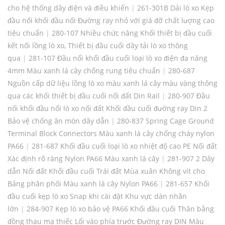
cho hệ thống dây điện và điều khiển
|
261-301B Dải lò xo Kẹp
đầu nối khối đầu nối Đường ray nhỏ với giá đỡ chất lượng cao
tiêu chuẩn
|
280-107 Nhiều chức năng Khối thiết bị đầu cuối
kết nối lồng lò xo, Thiết bị đầu cuối dây tải lò xo thông
qua
|
281-107 Đầu nối khối đầu cuối loại lò xo điện đa năng
4mm Màu xanh lá cây chống rung tiêu chuẩn
|
280-687
Nguồn cấp dữ liệu lồng lò xo màu xanh lá cây màu vàng thông
qua các khối thiết bị đầu cuối nối đất Din Rail
|
280-907 Đầu
nối khối đầu nối lò xo nối đất Khối đầu cuối đường ray Din 2
Bảo vệ chống ăn mòn dây dẫn
|
280-837 Spring Cage Ground
Terminal Block Connectors Màu xanh lá cây chống cháy nylon
PA66
|
281-687 Khối đầu cuối loại lò xo nhiệt độ cao PE Nối đất
Xác định rõ ràng Nylon PA66 Màu xanh lá cây
|
281-907 2 Dây
dẫn Nối đất Khối đầu cuối Trái đất Mùa xuân Không vít cho
Bảng phân phối Màu xanh lá cây Nylon PA66
|
281-657 Khối
đầu cuối kẹp lò xo Snap khi cài đặt Khu vực dán nhãn
lớn
|
284-907 Kẹp lò xo bảo vệ PA66 Khối đầu cuối Thân bằng
đồng thau mạ thiếc Lối vào phía trước Đường ray DIN Màu