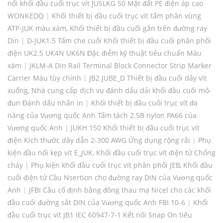
nối khối đầu cuối trục vít JUSLKG 50 Mặt đất PE điện áp cao
WONKEDQ
|
Khối thiết bị đầu cuối trục vít tấm phân vùng
ATP-JUK màu xám, Khối thiết bị đầu cuối gắn trên đường ray
Din
|
D-JUK1.5 Tấm che cuối Khối thiết bị đầu cuối phân phối
điện UK2.5 UK4N UK6N Đặc điểm kỹ thuật tiêu chuẩn Màu
xám
|
JKLM-A Din Rail Terminal Block Connector Strip Marker
Carrier Màu tùy chỉnh
|
JB2 JUBE_D Thiết bị đầu cuối dây vít
xuống, Nhà cung cấp dịch vụ đánh dấu dải khối đầu cuối mô-
đun Đánh dấu nhãn in
|
Khối thiết bị đầu cuối trục vít đa
năng của Vương quốc Anh Tấm tách 2.5B nylon PA66 của
Vương quốc Anh
|
JUKH 150 Khối thiết bị đầu cuối trục vít
điện Kích thước dây dẫn 2-300 AWG Ứng dụng rộng rãi
|
Phụ
kiện đầu nối kẹp vít E_JUK, Khối đầu cuối trục vít điện tử Chống
cháy
|
Phụ kiện khối đầu cuối trục vít phân phối JEB, Khối đầu
cuối điện tử Cầu Nsertion cho đường ray DIN của Vương quốc
Anh
|
JFBI Cầu cố định bằng đồng thau mạ Nicel cho các khối
đầu cuối đường sắt DIN của Vương quốc Anh FBI 10-6
|
Khối
đầu cuối trục vít JB1 IEC 60947-7-1 Kết nối Snap On tiêu