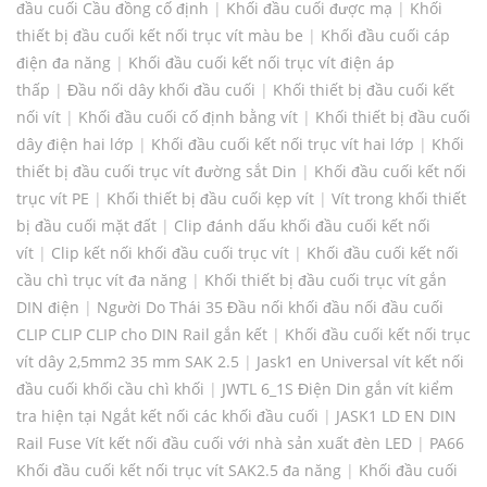
đầu cuối Cầu đồng cố định
|
Khối đầu cuối được mạ
|
Khối
thiết bị đầu cuối kết nối trục vít màu be
|
Khối đầu cuối cáp
điện đa năng
|
Khối đầu cuối kết nối trục vít điện áp
thấp
|
Đầu nối dây khối đầu cuối
|
Khối thiết bị đầu cuối kết
nối vít
|
Khối đầu cuối cố định bằng vít
|
Khối thiết bị đầu cuối
dây điện hai lớp
|
Khối đầu cuối kết nối trục vít hai lớp
|
Khối
thiết bị đầu cuối trục vít đường sắt Din
|
Khối đầu cuối kết nối
trục vít PE
|
Khối thiết bị đầu cuối kẹp vít
|
Vít trong khối thiết
bị đầu cuối mặt đất
|
Clip đánh dấu khối đầu cuối kết nối
vít
|
Clip kết nối khối đầu cuối trục vít
|
Khối đầu cuối kết nối
cầu chì trục vít đa năng
|
Khối thiết bị đầu cuối trục vít gắn
DIN điện
|
Người Do Thái 35 Đầu nối khối đầu nối đầu cuối
CLIP CLIP CLIP cho DIN Rail gắn kết
|
Khối đầu cuối kết nối trục
vít dây 2,5mm2 35 mm SAK 2.5
|
Jask1 en Universal vít kết nối
đầu cuối khối cầu chì khối
|
JWTL 6_1S Điện Din gắn vít kiểm
tra hiện tại Ngắt kết nối các khối đầu cuối
|
JASK1 LD EN DIN
Rail Fuse Vít kết nối đầu cuối với nhà sản xuất đèn LED
|
PA66
Khối đầu cuối kết nối trục vít SAK2.5 đa năng
|
Khối đầu cuối