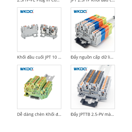
Khối đầu cuối JPT 10 đẩy vào kết nối Din Rail gắn 10 mm
Đẩy nguồn cấp dữ liệu kết nối thông qua khối đầu cuối gắn trên thanh ray Din Tiêu chuẩn IEC 60947-7-1
Dễ dàng chèn Khối đầu cuối điện Khối kết nối dây bền màu vàng và xanh
Đẩy JPTTB 2.5-PV màu xám chất lượng cao vào khối thiết bị đầu cuối phổ quát được chứng nhận Ce