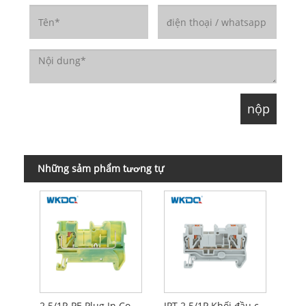
Những sảm phẩm tương tự
2.5/1P-PE Plug In Connection Ground Terminal Block Kết nối nhanh để tự lắp ráp
JPT 2.5/1P Khối đầu cuối kết nối cắm vào Chứng chỉ CE nhanh để tự lắp ráp