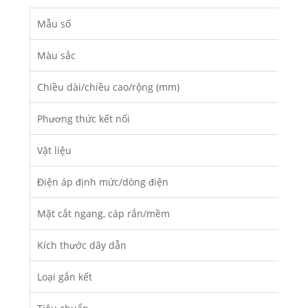
Mẫu số
Màu sắc
Chiều dài/chiều cao/rộng (mm)
Phương thức kết nối
K
Vật liệu
Điện áp định mức/dòng điện
Mặt cắt ngang, cáp rắn/mềm
Kích thước dây dẫn
Loại gắn kết