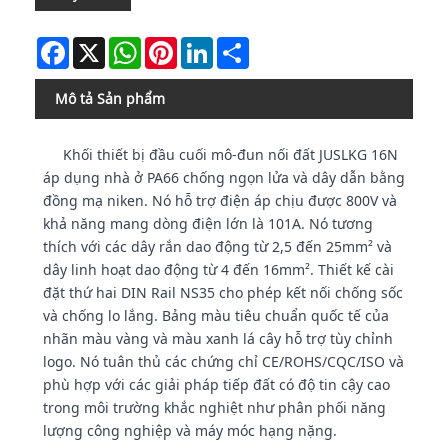
Facebook
X
WhatsApp
Pinterest
LinkedIn
Share
Mô tả Sản phẩm
Khối thiết bị đầu cuối mô-đun nối đất JUSLKG 16N
áp dụng nhà ở PA66 chống ngọn lửa và dây dẫn bằng
đồng mạ niken. Nó hỗ trợ điện áp chịu được 800V và
khả năng mang dòng điện lớn là 101A. Nó tương
thích với các dây rắn dao động từ 2,5 đến 25mm² và
dây linh hoạt dao động từ 4 đến 16mm². Thiết kế cài
đặt thứ hai DIN Rail NS35 cho phép kết nối chống sốc
và chống lo lắng. Bảng màu tiêu chuẩn quốc tế của
nhãn màu vàng và màu xanh lá cây hỗ trợ tùy chỉnh
logo. Nó tuân thủ các chứng chỉ CE/ROHS/CQC/ISO và
phù hợp với các giải pháp tiếp đất có độ tin cậy cao
trong môi trường khắc nghiệt như phân phối năng
lượng công nghiệp và máy móc hạng nặng.