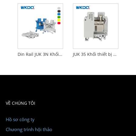
Din Rail JUK 3N Khối thiết bị đầu cuối điện trục vít 10AWG Chống rung
JUK 35 Khối thiết bị đầu cuối được gắn dễ vỡ Chống cháy Kích thước chéo 35mm Độ chính xác cao
VỀ CHÚNG TÔI
Hồ sơ công ty
Chương trình hội thảo