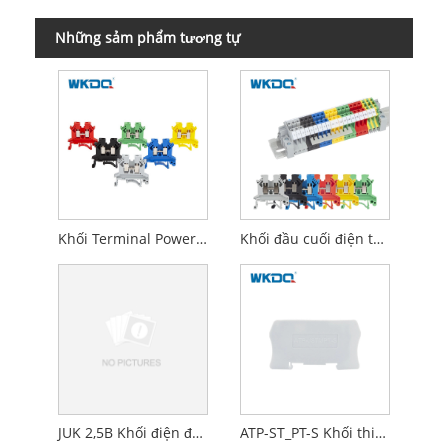
Những sảm phẩm tương tự
Khối Terminal Power JUK 1.5N, khối đầu cuối phân phối điện
Khối đầu cuối điện tương đương nylon PA66 JUK 2.5B
JUK 2,5B Khối điện đầu tương đương Khối 2,5mm INEC 60947-7-1
ATP-ST_PT-S Khối thiết bị đầu cuối tấm phân vùng Din Rail cho JST JPT