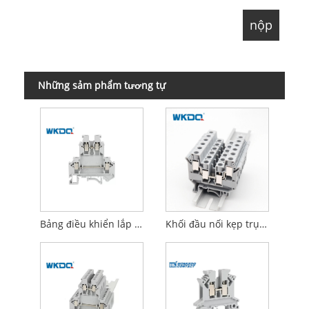
Những sảm phẩm tương tự
Bảng điều khiển lắp đặt điện bằng nhựa nylon PA66 V0 Nguồn cấp dữ liệu được gắn thông qua lồng vít
Khối đầu nối kẹp trục vít bằng nhựa Các loại đường ray Din Cầu chì JUK 2.5mm