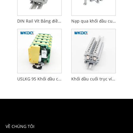
DIN Rail Vít Bảng điều khiển khối thiết bị đầu cuối điện được gắn nguồn cấp dữ liệu thông qua lồng vít
Nạp qua khối đầu cuối trục vít Bảng điều khiển cài đặt nylon PA66 bằng nhựa được gắn
USLKG 95 Khối đầu cuối mặt đất Lắp đặt đường ray Din 95 Mm²
Khối đầu cuối trục vít 2,5 Mm² cho đường ray Din Chiều rộng 15 Mm
VỀ CHÚNG TÔI