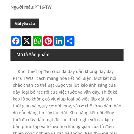
Người mẫu:PT16-TW
Gửi yêu cầu
Facebook
X
WhatsApp
Pinterest
LinkedIn
Share
Mô tả Sản phẩm
Khối thiết bị đầu cuối đa dây dẫn không dây đẩy
PT16-TWUT cách mạng hóa kết nối điện: Một kết nối
chắc chắn có thể đạt được với lực kéo ánh sáng của
dây, loại bỏ rắc rối của việc tước và vặn dây. Thiết kế
kẹp lò xo không có vít giúp loại bỏ việc lắp đặt tốn
thời gian và nguy cơ nới lỏng, và cơ chế lò xo đảm bảo
độ dẫn đáng tin cậy lâu dài. Khả năng kết nối đồng
thời đa dây dẫn mật độ cao thích nghi với các kịch
bản phức tạp và tối ưu hóa không gian của tủ điều
khiển công nghiệp và các hệ thống điện thương mại.