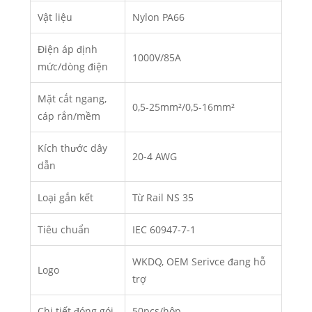
Vật liệu
Nylon PA66
Điện áp định
1000V/85A
mức/dòng điện
Mặt cắt ngang,
0,5-25mm²/0,5-16mm²
cáp rắn/mềm
Kích thước dây
20-4 AWG
dẫn
Loại gắn kết
Từ Rail NS 35
Tiêu chuẩn
IEC 60947-7-1
WKDQ, OEM Serivce đang hỗ
Logo
trợ
Chi tiết đóng gói
50pcs/hộp