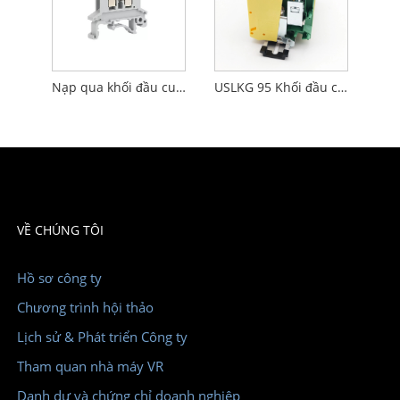
Nạp qua khối đầu cuối trục vít Bảng điều khiển cài đặt nylon PA66 bằng nhựa được gắn
USLKG 95 Khối đầu cuối mặt đất Lắp đặt đường ray Din 95 Mm²
VỀ CHÚNG TÔI
Hồ sơ công ty
Chương trình hội thảo
Lịch sử & Phát triển Công ty
Tham quan nhà máy VR
Danh dự và chứng chỉ doanh nghiệp