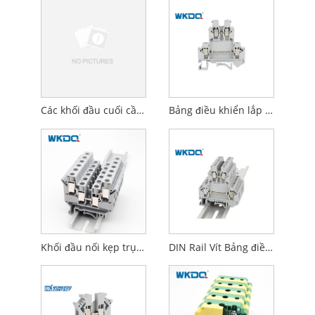
Các khối đầu cuối cầu chì vít mô -đun tiếp xúc 1000V / 232A
Bảng điều khiển lắp đặt điện bằng nhựa nylon PA66 V0 Nguồn cấp dữ liệu được gắn thông qua lồng vít
Khối đầu nối kẹp trục vít bằng nhựa Các loại đường ray Din Cầu chì JUK 2.5mm
DIN Rail Vít Bảng điều khiển khối thiết bị đầu cuối điện được gắn nguồn cấp dữ liệu thông qua lồng vít