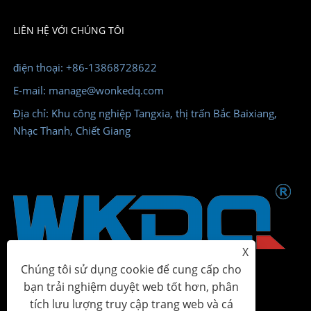
LIÊN HỆ VỚI CHÚNG TÔI
điện thoại: +86-13868728622
E-mail: manage@wonkedq.com
Địa chỉ: Khu công nghiệp Tangxia, thị trấn Bắc Baixiang,
Nhạc Thanh, Chiết Giang
X
Chúng tôi sử dụng cookie để cung cấp cho
bạn trải nghiệm duyệt web tốt hơn, phân
tích lưu lượng truy cập trang web và cá